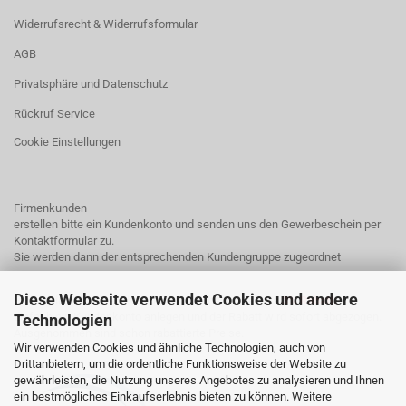
Widerrufsrecht & Widerrufsformular
AGB
Privatsphäre und Datenschutz
Rückruf Service
Cookie Einstellungen
Firmenkunden
erstellen bitte ein Kundenkonto und senden uns den Gewerbeschein per
Kontaktformular
zu.
Sie werden dann der entsprechenden Kundengruppe zugeordnet
Diese Webseite verwendet Cookies und andere
Endkunden mit einem Kundenkonto erhalten bei uns
3% Rabatt.
Einfach ein Kundenkonto anlegen und der Rabatt wird sofort abgezogen.
Technologien
Ausgenommen sind schon rabattierte Preise.
Wir verwenden Cookies und ähnliche Technologien, auch von
Drittanbietern, um die ordentliche Funktionsweise der Website zu
gewährleisten, die Nutzung unseres Angebotes zu analysieren und Ihnen
ein bestmögliches Einkaufserlebnis bieten zu können. Weitere