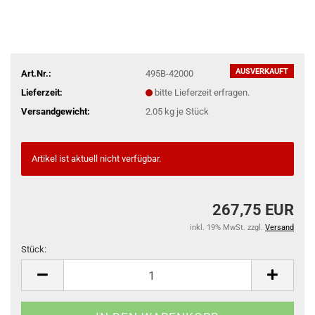
AUSVERKAUFT
Art.Nr.:
495B-42000
Lieferzeit:
bitte Lieferzeit erfragen.
Versandgewicht:
2.05
kg je Stück
Artikel ist aktuell nicht verfügbar.
267,75 EUR
inkl. 19% MwSt. zzgl.
Versand
Stück:
Stück