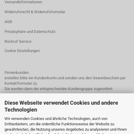
Versandinformationen
Widerrufsrecht & Widerrufsformular
AGB
Privatsphäre und Datenschutz
Rückruf Service
Cookie Einstellungen
Firmenkunden
erstellen bitte ein Kundenkonto und senden uns den Gewerbeschein per
Kontaktformular
zu.
Sie werden dann der entsprechenden Kundengruppe zugeordnet
Diese Webseite verwendet Cookies und andere
Endkunden mit einem Kundenkonto erhalten bei uns
3% Rabatt.
Einfach ein Kundenkonto anlegen und der Rabatt wird sofort abgezogen.
Technologien
Ausgenommen sind schon rabattierte Preise.
Wir verwenden Cookies und ähnliche Technologien, auch von
Drittanbietern, um die ordentliche Funktionsweise der Website zu
gewährleisten, die Nutzung unseres Angebotes zu analysieren und Ihnen