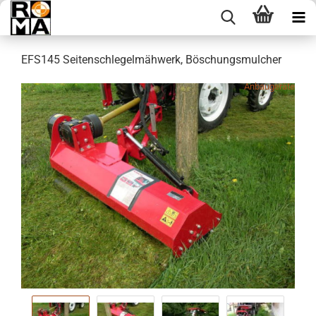
EFS145 Seitenschlegelmähwerk, Böschungsmulcher
Anbaugeräte