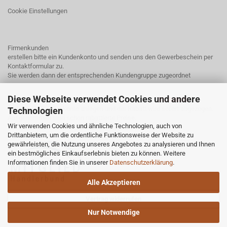
Cookie Einstellungen
Firmenkunden
erstellen bitte ein Kundenkonto und senden uns den Gewerbeschein per
Kontaktformular
zu.
Sie werden dann der entsprechenden Kundengruppe zugeordnet
Diese Webseite verwendet Cookies und andere
Endkunden mit einem Kundenkonto erhalten bei uns
3% Rabatt.
Einfach ein Kundenkonto anlegen und der Rabatt wird sofort abgezogen.
Technologien
Ausgenommen sind schon rabattierte Preise.
Wir verwenden Cookies und ähnliche Technologien, auch von
Drittanbietern, um die ordentliche Funktionsweise der Website zu
gewährleisten, die Nutzung unseres Angebotes zu analysieren und Ihnen
ein bestmögliches Einkaufserlebnis bieten zu können. Weitere
Informationen finden Sie in unserer
Datenschutzerklärung
.
Alle Akzeptieren
Vertrag widerrufen
Nur Notwendige