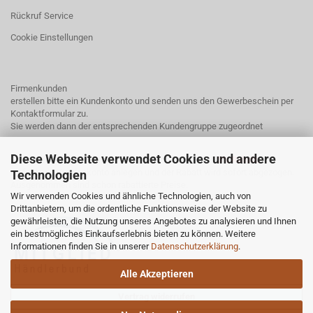
Rückruf Service
Cookie Einstellungen
Firmenkunden
erstellen bitte ein Kundenkonto und senden uns den Gewerbeschein per
Kontaktformular
zu.
Sie werden dann der entsprechenden Kundengruppe zugeordnet
Diese Webseite verwendet Cookies und andere
Endkunden mit einem Kundenkonto erhalten bei uns
3% Rabatt.
Einfach ein Kundenkonto anlegen und der Rabatt wird sofort abgezogen.
Technologien
Ausgenommen sind schon rabattierte Preise.
Wir verwenden Cookies und ähnliche Technologien, auch von
Drittanbietern, um die ordentliche Funktionsweise der Website zu
gewährleisten, die Nutzung unseres Angebotes zu analysieren und Ihnen
ein bestmögliches Einkaufserlebnis bieten zu können. Weitere
Informationen finden Sie in unserer
Datenschutzerklärung
.
Alle Akzeptieren
Vertrag widerrufen