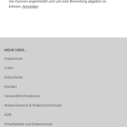
Sie müssen angemeldet sein um eine Bewertung abgeben zu
können.
Anmelden
MEHR ÜBER...
Impressum
Foton
Gutscheine
Kontakt
Versandinformationen
Widerrufsrecht & Widerrufsformular
AGB
Privatsphäre und Datenschutz