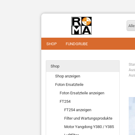
Alle
SHOP
FUNDGRUBE
Star
Shop
FT254
Aus
Aus
Shop anzeigen
TE254
TB-Serie
Foton Ersatzteile
Murray Keilriemen
Foton Traktoren sonstige
Foton Ersatzteile anzeigen
Murray Ersatzteile
Anleitungen / Ersatzteilkataloge
FT254
FT254 anzeigen
Filter und Wartungsprodukte
Motor Yangdong Y380 / Y385
Ersatzteile für Anbaugeräte