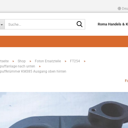
Deu
Suche...
Roma Handels & 
»
»
»
»
tseite
Shop
Foton Ersatzteile
FT254
»
puffanlage nach unten
puffkrümmer KM385 Ausgang oben hinten
F