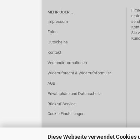
Firm
MEHR ÜBER...
erste
Impressum
send
Kont
Foton
Sie 
Kund
Gutscheine
Kontakt
Versandinformationen
Widerrufsrecht & Widerrufsformular
AGB
Privatsphäre und Datenschutz
Rückruf Service
Cookie Einstellungen
Diese Webseite verwendet Cookies 