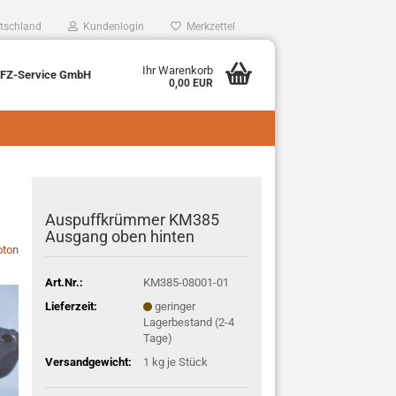
tschland
Kundenlogin
Merkzettel
Ihr Warenkorb
KFZ-Service GmbH
0,00 EUR
Auspuffkrümmer KM385
Ausgang oben hinten
oton
Art.Nr.:
KM385-08001-01
Lieferzeit:
geringer
Lagerbestand (2-4
Tage)
Versandgewicht:
1
kg je Stück